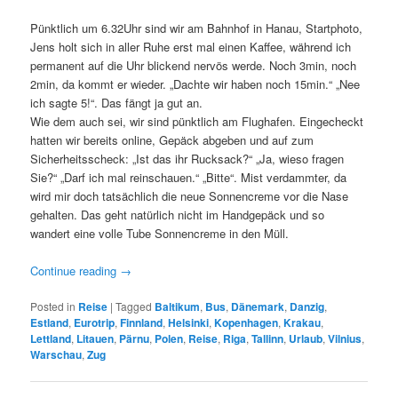
Pünktlich um 6.32Uhr sind wir am Bahnhof in Hanau, Startphoto,
Jens holt sich in aller Ruhe erst mal einen Kaffee, während ich
permanent auf die Uhr blickend nervös werde. Noch 3min, noch
2min, da kommt er wieder. „Dachte wir haben noch 15min.“ „Nee
ich sagte 5!“. Das fängt ja gut an.
Wie dem auch sei, wir sind pünktlich am Flughafen. Eingecheckt
hatten wir bereits online, Gepäck abgeben und auf zum
Sicherheitsscheck: „Ist das ihr Rucksack?“ „Ja, wieso fragen
Sie?“ „Darf ich mal reinschauen.“ „Bitte“. Mist verdammter, da
wird mir doch tatsächlich die neue Sonnencreme vor die Nase
gehalten. Das geht natürlich nicht im Handgepäck und so
wandert eine volle Tube Sonnencreme in den Müll.
Continue reading
→
Posted in
Reise
|
Tagged
Baltikum
,
Bus
,
Dänemark
,
Danzig
,
Estland
,
Eurotrip
,
Finnland
,
Helsinki
,
Kopenhagen
,
Krakau
,
Lettland
,
Litauen
,
Pärnu
,
Polen
,
Reise
,
Riga
,
Tallinn
,
Urlaub
,
Vilnius
,
Warschau
,
Zug