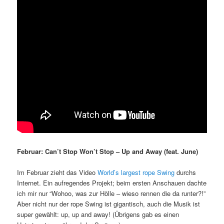
Februar: Can’t Stop Won’t Stop – Up and Away (feat. June)
Im Februar zieht das Video
World’s largest rope Swing
durchs
Internet. Ein aufregendes Projekt; beim ersten Anschauen dachte
ich mir nur “Wohoo, was zur Hölle – wieso rennen die da runter?!”
Aber nicht nur der rope Swing ist gigantisch, auch die Musik ist
super gewählt: up, up and away! (Übrigens gab es einen