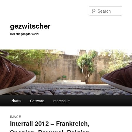
Skip
Skip
to
to
Sear
primary
secondary
content
content
gezwitscher
bei dir piepts wohl
Main
Home
Software
Impressum
menu
IMAGE
Interrail 2012 – Frankreich,