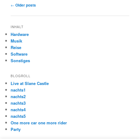
Post
←
Older posts
navigation
INHALT
Hardware
Musik
Reise
Software
Sonstiges
BLOGROLL
Live at Slane Castle
nachts1
nachts2
nachts3
nachts4
nachts5
One more car one more rider
Party