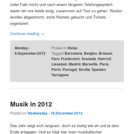
(oder Fabi mich) und nach einem längeren Telefongespräch
waren wir uns beide einig, zusammen auf Tour zu gehen. Routen
wurden abgestimmt, erste Hostels gebucht und Tickets
organisiert.
Continue reading
→
Monday -
Posted in
Reise
9.September.2013
Tagged
Barcelona
,
Belgien
,
Brüssel
,
Faro
,
Frankreich
,
Granada
,
Interrail
,
Lissabon
,
Madrid
,
Marseille
,
Paris
,
Porto
,
Portugal
,
Sevilla
,
Spanien
,
Tarragona
Musik in 2012
Posted on
Wednesday - 19.December.2012
Das Jahr neigt sich langsam, doch so stetig wie eh und je dem
Ende entgegen. Und so folgt hier mein musikalischer