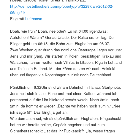
http://de.hostelbookers.com/property/prp/32297/arr/2012-02-
06/ngt/1/
Flug mit
Lufthansa
Boah, wie früh? Boah, nee oder? Es ist 04:00 irgendwas:
Aufstehen! Warum? Genau Urlaub. Der Reise erster Tag. Der
Flieger geht um 08:15, die Bahn zum Flughafen um 06.37.
Zwei Wochen quer durch das nördliche Osteuropa liegen vor uns:
Jens und mir (Jan). Wir starten in Polen, besichtigen Krakau und
Warschau, fahren weiter nach Vilnius in Litauen, Riga in Lettland
und Tallinn in Estland. Mit der Fähre setzen wir nach Helsinki
über und fliegen via Kopenhagen zurück nach Deutschland.
Pünktlich um 6.32Uhr sind wir am Bahnhof in Hanau, Startphoto,
Jens holt sich in aller Ruhe erst mal einen Kaffee, während ich
permanent auf die Uhr blickend nervös werde. Noch 3min, noch
2min, da kommt er wieder. „Dachte wir haben noch 15min.“ „Nee
ich sagte 5!“. Das fängt ja gut an.
Wie dem auch sei, wir sind pünktlich am Flughafen. Eingecheckt
hatten wir bereits online, Gepäck abgeben und auf zum
Sicherheitsscheck: „Ist das ihr Rucksack?“ „Ja, wieso fragen