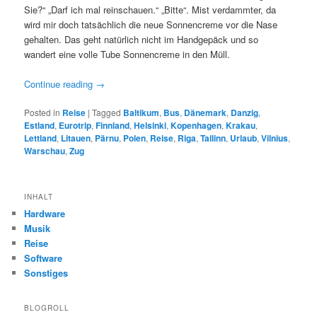
Sie?“ „Darf ich mal reinschauen.“ „Bitte“. Mist verdammter, da
wird mir doch tatsächlich die neue Sonnencreme vor die Nase
gehalten. Das geht natürlich nicht im Handgepäck und so
wandert eine volle Tube Sonnencreme in den Müll.
Continue reading
→
Posted in
Reise
|
Tagged
Baltikum
,
Bus
,
Dänemark
,
Danzig
,
Estland
,
Eurotrip
,
Finnland
,
Helsinki
,
Kopenhagen
,
Krakau
,
Lettland
,
Litauen
,
Pärnu
,
Polen
,
Reise
,
Riga
,
Tallinn
,
Urlaub
,
Vilnius
,
Warschau
,
Zug
INHALT
Hardware
Musik
Reise
Software
Sonstiges
BLOGROLL