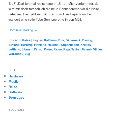
Sie?“ „Darf ich mal reinschauen.“ „Bitte“. Mist verdammter, da
wird mir doch tatsächlich die neue Sonnencreme vor die Nase
gehalten. Das geht natürlich nicht im Handgepäck und so
wandert eine volle Tube Sonnencreme in den Müll.
Continue reading
→
Posted in
Reise
|
Tagged
Baltikum
,
Bus
,
Dänemark
,
Danzig
,
Estland
,
Eurotrip
,
Finnland
,
Helsinki
,
Kopenhagen
,
Krakau
,
Lettland
,
Litauen
,
Pärnu
,
Polen
,
Reise
,
Riga
,
Tallinn
,
Urlaub
,
Vilnius
,
Warschau
,
Zug
INHALT
Hardware
Musik
Reise
Software
Sonstiges
BLOGROLL