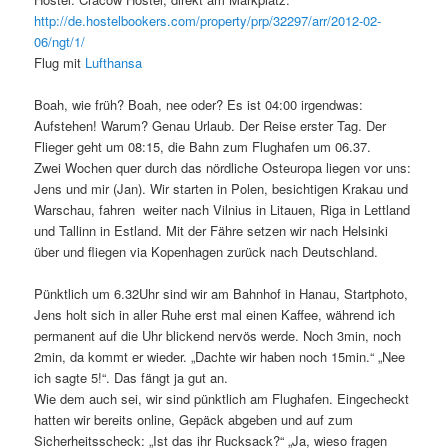
http://de.hostelbookers.com/property/prp/32297/arr/2012-02-
06/ngt/1/
Flug mit
Lufthansa
Boah, wie früh? Boah, nee oder? Es ist 04:00 irgendwas:
Aufstehen! Warum? Genau Urlaub. Der Reise erster Tag. Der
Flieger geht um 08:15, die Bahn zum Flughafen um 06.37.
Zwei Wochen quer durch das nördliche Osteuropa liegen vor uns:
Jens und mir (Jan). Wir starten in Polen, besichtigen Krakau und
Warschau, fahren weiter nach Vilnius in Litauen, Riga in Lettland
und Tallinn in Estland. Mit der Fähre setzen wir nach Helsinki
über und fliegen via Kopenhagen zurück nach Deutschland.
Pünktlich um 6.32Uhr sind wir am Bahnhof in Hanau, Startphoto,
Jens holt sich in aller Ruhe erst mal einen Kaffee, während ich
permanent auf die Uhr blickend nervös werde. Noch 3min, noch
2min, da kommt er wieder. „Dachte wir haben noch 15min.“ „Nee
ich sagte 5!“. Das fängt ja gut an.
Wie dem auch sei, wir sind pünktlich am Flughafen. Eingecheckt
hatten wir bereits online, Gepäck abgeben und auf zum
Sicherheitsscheck: „Ist das ihr Rucksack?“ „Ja, wieso fragen