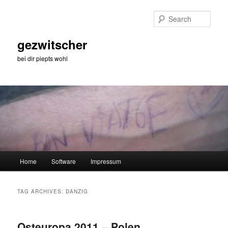
Skip
Skip
to
to
Sear
primary
secondary
content
content
gezwitscher
bei dir piepts wohl
Main
Home
Software
Impressum
menu
TAG ARCHIVES:
DANZIG
Osteuropa 2011 – Polen,