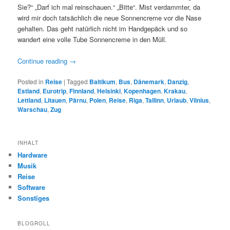
Sie?“ „Darf ich mal reinschauen.“ „Bitte“. Mist verdammter, da
wird mir doch tatsächlich die neue Sonnencreme vor die Nase
gehalten. Das geht natürlich nicht im Handgepäck und so
wandert eine volle Tube Sonnencreme in den Müll.
Continue reading
→
Posted in
Reise
|
Tagged
Baltikum
,
Bus
,
Dänemark
,
Danzig
,
Estland
,
Eurotrip
,
Finnland
,
Helsinki
,
Kopenhagen
,
Krakau
,
Lettland
,
Litauen
,
Pärnu
,
Polen
,
Reise
,
Riga
,
Tallinn
,
Urlaub
,
Vilnius
,
Warschau
,
Zug
INHALT
Hardware
Musik
Reise
Software
Sonstiges
BLOGROLL