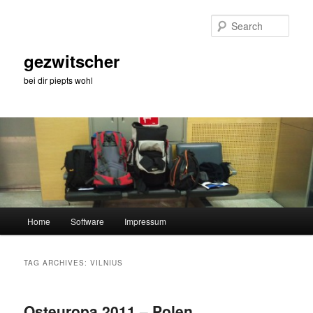
Skip
Skip
to
to
Sear
primary
secondary
content
content
gezwitscher
bei dir piepts wohl
Main
Home
Software
Impressum
menu
TAG ARCHIVES:
VILNIUS
Osteuropa 2011 – Polen,