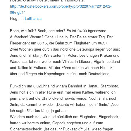
http://de.hostelbookers.com/property/prp/32297/arr/2012-02-
06/ngt/1/
Flug mit
Lufthansa
Boah, wie früh? Boah, nee oder? Es ist 04:00 irgendwas:
Aufstehen! Warum? Genau Urlaub. Der Reise erster Tag. Der
Flieger geht um 08:15, die Bahn zum Flughafen um 06.37.
Zwei Wochen quer durch das nördliche Osteuropa liegen vor uns:
Jens und mir (Jan). Wir starten in Polen, besichtigen Krakau und
Warschau, fahren weiter nach Vilnius in Litauen, Riga in Lettland
und Tallinn in Estland. Mit der Fähre setzen wir nach Helsinki
über und fliegen via Kopenhagen zurück nach Deutschland.
Pünktlich um 6.32Uhr sind wir am Bahnhof in Hanau, Startphoto,
Jens holt sich in aller Ruhe erst mal einen Kaffee, während ich
permanent auf die Uhr blickend nervös werde. Noch 3min, noch
2min, da kommt er wieder. „Dachte wir haben noch 15min.“ „Nee
ich sagte 5!“. Das fängt ja gut an.
Wie dem auch sei, wir sind pünktlich am Flughafen. Eingecheckt
hatten wir bereits online, Gepäck abgeben und auf zum
Sicherheitsscheck: „Ist das ihr Rucksack?“ „Ja, wieso fragen