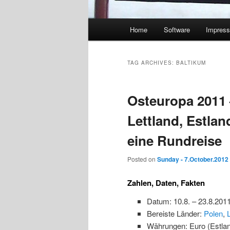
Main
Home
Software
Impres
menu
TAG ARCHIVES:
BALTIKUM
Osteuropa 2011 
Lettland, Estla
eine Rundreise
Posted on
Sunday - 7.October.2012
Zahlen, Daten, Fakten
Datum: 10.8. – 23.8.201
Bereiste Länder:
Polen
,
Währungen: Euro (Estland,