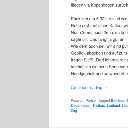
fliegen via Kopenhagen zurüc
Pünktlich um 6.32Uhr sind wir 
Ruhe erst mal einen Kaffee, w
Noch 3min, noch 2min, da kom
sagte 5!“. Das fängt ja gut an.
Wie dem auch sei, wir sind pün
Gepäck abgeben und auf zum S
fragen Sie?“ „Darf ich mal rei
tatsächlich die neue Sonnencre
Handgepäck und so wandert ei
Continue reading
→
Posted in
Reise
|
Tagged
Baltikum
,
Kopenhagen
,
Krakau
,
Lettland
,
Lit
Zug