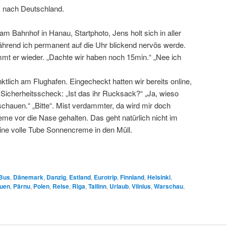
k nach Deutschland.
am Bahnhof in Hanau, Startphoto, Jens holt sich in aller
ährend ich permanent auf die Uhr blickend nervös werde.
mt er wieder. „Dachte wir haben noch 15min.“ „Nee ich
ktlich am Flughafen. Eingecheckt hatten wir bereits online,
icherheitsscheck: „Ist das ihr Rucksack?“ „Ja, wieso
nschauen.“ „Bitte“. Mist verdammter, da wird mir doch
me vor die Nase gehalten. Das geht natürlich nicht im
ne volle Tube Sonnencreme in den Müll.
Bus
,
Dänemark
,
Danzig
,
Estland
,
Eurotrip
,
Finnland
,
Helsinki
,
auen
,
Pärnu
,
Polen
,
Reise
,
Riga
,
Tallinn
,
Urlaub
,
Vilnius
,
Warschau
,