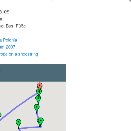
810€
km
ug, Bus, Füße
a Polonia
kum 2007
rope on a shoestring