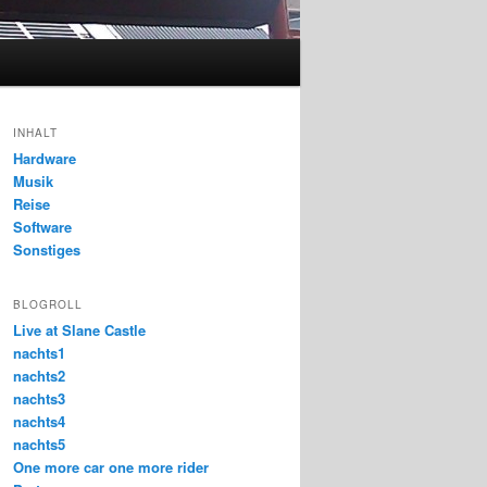
INHALT
Hardware
Musik
Reise
Software
Sonstiges
BLOGROLL
Live at Slane Castle
nachts1
nachts2
nachts3
nachts4
nachts5
One more car one more rider