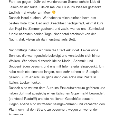
Fahrt so gegen 10Uhr bei wunderbarem Sonnenschein Lido di
Jesolo an der Adria. Gleich mal die Füße ins Wasser gesteckt.
Endlich mal wieder am Meer
Danach Hotel suchen. Wir haben wirklich einfach beim erst
besten Hotel bzw. Bed and Breackfast nachgefragt, einmal kurz
den Kopf ins Zimmer gesteckt und zack, war es uns. Zumindest
für die nächsten beiden Tage. Noch total erschöpft von der
Nachtfahrt, vielen wir dann erstmal aufs Bett.
Nachmittags haben wir dann die Stadt erkundet. Leider ohne
Sonnen, die war irgendwie beleidigt und versteckte sich hinter
Wolken. Wir haben dutzende kleine Mode-, Schmuk- und
Souvenirläden besucht und uns mit Infomaterial eingedeckt. Ich
habe noch nie einen so langen, aber sehr schmalen Stadtplan
gesehn. Zum Abschluss gabs dann das erste mal Pasta in
Italien. Lecker, lecker.
Danach sind wir mit dem Auto ins Einkaufszentrum gefahren und
haben dort mal ausgiebig einen italischen Supermarkt bewundert
(so vieeel Pasta!!!) und die restlichen Geschäfte besucht.
Gegen Abend sind wir wieder heimgekommen und verwarfen den
Plan nochmal den Strand zu besuchen, wegen umwerfender
Müdigkeit.