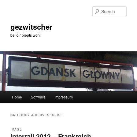
Skip
Skip
to
to
Sear
primary
secondary
content
content
gezwitscher
bei dir piepts wohl
Main
Home
Software
Impressum
menu
CATEGORY ARCHIVES:
REISE
IMAGE
Interrail 2012 – Frankreich,