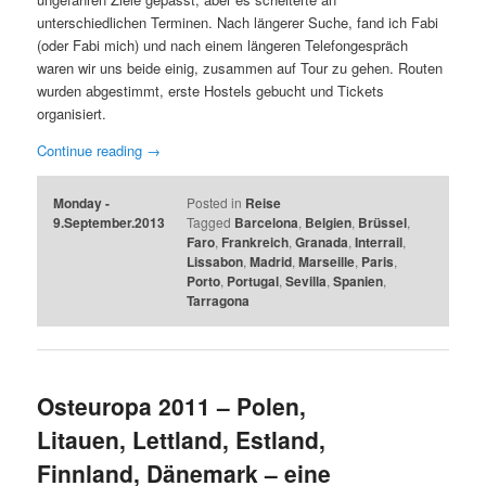
unterschiedlichen Terminen. Nach längerer Suche, fand ich Fabi
(oder Fabi mich) und nach einem längeren Telefongespräch
waren wir uns beide einig, zusammen auf Tour zu gehen. Routen
wurden abgestimmt, erste Hostels gebucht und Tickets
organisiert.
Continue reading
→
Monday -
Posted in
Reise
9.September.2013
Tagged
Barcelona
,
Belgien
,
Brüssel
,
Faro
,
Frankreich
,
Granada
,
Interrail
,
Lissabon
,
Madrid
,
Marseille
,
Paris
,
Porto
,
Portugal
,
Sevilla
,
Spanien
,
Tarragona
Osteuropa 2011 – Polen,
Litauen, Lettland, Estland,
Finnland, Dänemark – eine