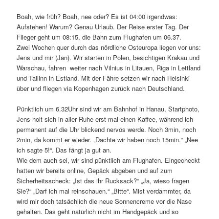
Boah, wie früh? Boah, nee oder? Es ist 04:00 irgendwas:
Aufstehen! Warum? Genau Urlaub. Der Reise erster Tag. Der
Flieger geht um 08:15, die Bahn zum Flughafen um 06.37.
Zwei Wochen quer durch das nördliche Osteuropa liegen vor uns:
Jens und mir (Jan). Wir starten in Polen, besichtigen Krakau und
Warschau, fahren weiter nach Vilnius in Litauen, Riga in Lettland
und Tallinn in Estland. Mit der Fähre setzen wir nach Helsinki
über und fliegen via Kopenhagen zurück nach Deutschland.
Pünktlich um 6.32Uhr sind wir am Bahnhof in Hanau, Startphoto,
Jens holt sich in aller Ruhe erst mal einen Kaffee, während ich
permanent auf die Uhr blickend nervös werde. Noch 3min, noch
2min, da kommt er wieder. „Dachte wir haben noch 15min.“ „Nee
ich sagte 5!“. Das fängt ja gut an.
Wie dem auch sei, wir sind pünktlich am Flughafen. Eingecheckt
hatten wir bereits online, Gepäck abgeben und auf zum
Sicherheitsscheck: „Ist das ihr Rucksack?“ „Ja, wieso fragen
Sie?“ „Darf ich mal reinschauen.“ „Bitte“. Mist verdammter, da
wird mir doch tatsächlich die neue Sonnencreme vor die Nase
gehalten. Das geht natürlich nicht im Handgepäck und so