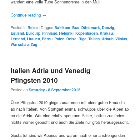
wandert eine volle Tube Sonnencreme in den Müll.
Continue reading
→
Posted in
Reise
|
Tagged
Baltikum
,
Bus
,
Dänemark
,
Danzig
,
Estland
,
Eurotrip
,
Finnland
,
Helsinki
,
Kopenhagen
,
Krakau
,
Lettland
,
Litauen
,
Pärnu
,
Polen
,
Reise
,
Riga
,
Tallinn
,
Urlaub
,
Vilnius
,
Warschau
,
Zug
Italien Adria und Venedig
Pfingsten 2010
Posted on
Saturday - 8.September.2012
Über Pfingsten 2010 gings zusammen mit einer guten Freundin
ab nach Italien. Von Stuttgart einmal schwupps über die Alpen ab
an die Adria. War eine relativ spontane Reise, hatten zumindest
nichts vorher gebucht und auch die Ziele nur grob herausgesucht.
Gestartet sind wir Abends und waren nach einer anstrengenden