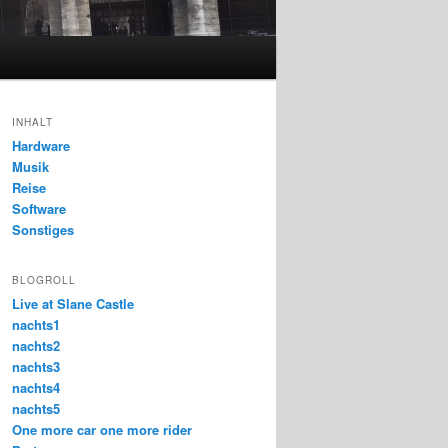
INHALT
Hardware
Musik
Reise
Software
Sonstiges
BLOGROLL
Live at Slane Castle
nachts1
nachts2
nachts3
nachts4
nachts5
One more car one more rider