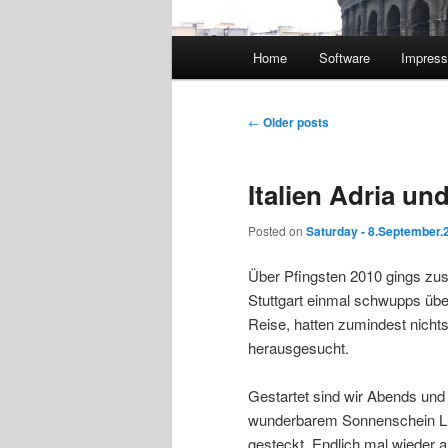
Main
Home
Software
Impres
menu
Post
←
Older posts
navigation
Italien Adria un
Posted on
Saturday - 8.September.
Über Pfingsten 2010 gings zus
Stuttgart einmal schwupps über
Reise, hatten zumindest nichts
herausgesucht.
Gestartet sind wir Abends und
wunderbarem Sonnenschein Lido
gesteckt. Endlich mal wieder