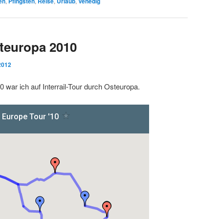
ien
,
Pfingsten
,
Reise
,
Urlaub
,
Venedig
steuropa 2010
2012
war ich auf Interrail-Tour durch Osteuropa.