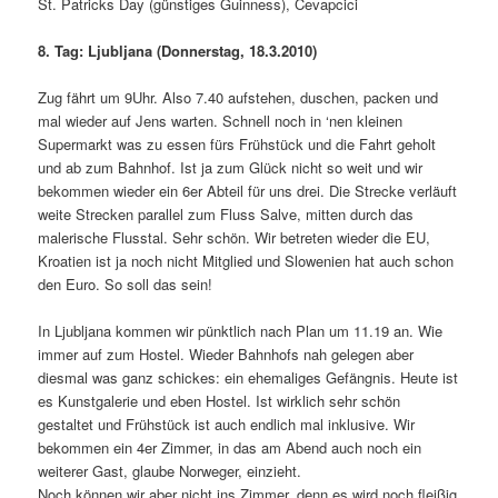
St. Patricks Day (günstiges Guinness), Cevapcici
8. Tag: Ljubljana (Donnerstag, 18.3.2010)
Zug fährt um 9Uhr. Also 7.40 aufstehen, duschen, packen und
mal wieder auf Jens warten. Schnell noch in ‘nen kleinen
Supermarkt was zu essen fürs Frühstück und die Fahrt geholt
und ab zum Bahnhof. Ist ja zum Glück nicht so weit und wir
bekommen wieder ein 6er Abteil für uns drei. Die Strecke verläuft
weite Strecken parallel zum Fluss Salve, mitten durch das
malerische Flusstal. Sehr schön. Wir betreten wieder die EU,
Kroatien ist ja noch nicht Mitglied und Slowenien hat auch schon
den Euro. So soll das sein!
In Ljubljana kommen wir pünktlich nach Plan um 11.19 an. Wie
immer auf zum Hostel. Wieder Bahnhofs nah gelegen aber
diesmal was ganz schickes: ein ehemaliges Gefängnis. Heute ist
es Kunstgalerie und eben Hostel. Ist wirklich sehr schön
gestaltet und Frühstück ist auch endlich mal inklusive. Wir
bekommen ein 4er Zimmer, in das am Abend auch noch ein
weiterer Gast, glaube Norweger, einzieht.
Noch können wir aber nicht ins Zimmer, denn es wird noch fleißig