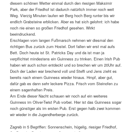
diesem schönen Wetter einmal durch den riesigen Maksimir
Park, aber der Friedhof ist dadurch natürlich immer noch weit
Weg. Vierzig Minuten laufen wir Berg hoch Berg runter bis wir
endlich Grabsteine erblicken. Aber es hat sich gelohnt: ich habe
noch nie einen so großen Friedhof gesehen. Wirkt
beeindruckend.
Erschlagen vom langen Fußmarsch nehmen wir diesmal den
richtigen Bus zurück zum Hostel. Dort fallen wir erst mal aufs
Bett. Doch heute ist St. Patricks Day und da ist man ja
verpflichtet mindestens ein Guinness zu trinken. Einen Irish Pub
haben wir auch schon entdeckt und so brechen wir um 20Uhr auf.
Doch der Laden war brechend voll und Steffi und Jens zieht es
bereits nach einem Guinness wieder hinaus. Hmpf, aber gut,
dafür gab es dann sehr leckere Pizza. Frisch vom Steinofen zu
einem sagenhaften Preis.
Am Ende dieser Nacht schauen wir noch auf ein weiteres
Guinness im Oliver-Twist Pub vorbei. Hier ist das Guinness sogar
noch günstiger als im ersten Pub. Erst gegen halb zwei kommen
wir wieder in die Jugendherberge zurück.
Zagreb in 5 Begriffen: Sonnenschein, hügelig, riesiger Friedhof,