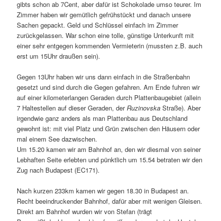
gibts schon ab 7Cent, aber dafür ist Schokolade umso teurer. Im
Zimmer haben wir gemütlich gefrühstückt und danach unsere
Sachen gepackt. Geld und Schlüssel einfach im Zimmer
zurückgelassen. War schon eine tolle, günstige Unterkunft mit
einer sehr entgegen kommenden Vermieterin (mussten z.B. auch
erst um 15Uhr draußen sein).
Gegen 13Uhr haben wir uns dann einfach in die Straßenbahn
gesetzt und sind durch die Gegen gefahren. Am Ende fuhren wir
auf einer kilometerlangen Geraden durch Plattenbaugebiet (allein
7 Haltestellen auf dieser Geraden, der
Ruzinovska
Straße). Aber
irgendwie ganz anders als man Plattenbau aus Deutschland
gewohnt ist: mit viel Platz und Grün zwischen den Häusern oder
mal einem See dazwischen.
Um 15.20 kamen wir am Bahnhof an, den wir diesmal von seiner
Lebhaften Seite erlebten und pünktlich um 15.54 betraten wir den
Zug nach Budapest (EC171).
Nach kurzen 233km kamen wir gegen 18.30 in Budapest an.
Recht beeindruckender Bahnhof, dafür aber mit wenigen Gleisen.
Direkt am Bahnhof wurden wir von Stefan (trägt