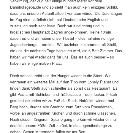
Verwirrung, der Zug hält einige hundert Meter vor dem
Bahnhofsgebäude und so sieht man auch kein einziges Schild,
dass uns unseren Aufenthaltsort verraten würde. Die Durchsagen
im Zug sind natürlich nicht auf Deutsch oder English und
zusätzlich noch sehr leise. Doch wir sind richtig und in
kroatischen Hauptstadt Zagreb angekommen. Keine 10min
dauert es und wir haben unser Hostel – diesmal eine richtige
Jugendherberge – erreicht. Wir beziehen zusammen mit Steffi,
die uns die nächsten Tage begleiten wird, ein 6 Bett Zimmer. Das
haben wir mal wieder ganz für uns. Das ist auch besser – so
haben wir einigermaßen Platz.
Doch schnell treibt uns der Hunger wieder in die Stadt. Wir
vertrauen ein weiteres Mal auf den Tipp vom Lonely Planet und
finden dank Steffi auch schneller als sonst das Restaurant. Es
gibt Pasta mit Schinken und Trüffelsauce – sehr lecker. Frisch
gestärkt erkunden wir zu Fuß die Stadt. Natürlich wieder mal
Berg hoch, durchs alte Stadttor, zum Sitz vom Präsidenten,
vorbei an angestrahlten Kirchen und durch schöne Gässchen.
Nach diesem längerem Spaziergang merken wir wieder einmal
deutlich unsere Füße. Zeit zurück in die Jugendherberge zu
gehen. Gegen Mitternacht fallen wir ins Bett.