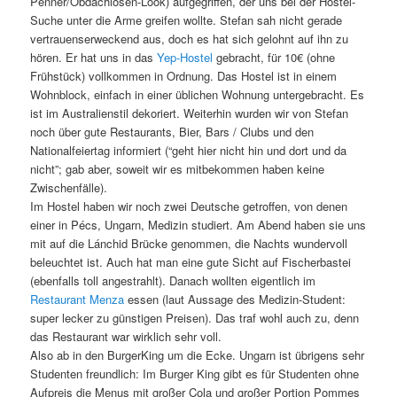
Penner/Obdachlosen-Look) aufgegriffen, der uns bei der Hostel-
Suche unter die Arme greifen wollte. Stefan sah nicht gerade
vertrauenserweckend aus, doch es hat sich gelohnt auf ihn zu
hören. Er hat uns in das
Yep-Hostel
gebracht, für 10€ (ohne
Frühstück) vollkommen in Ordnung. Das Hostel ist in einem
Wohnblock, einfach in einer üblichen Wohnung untergebracht. Es
ist im Australienstil dekoriert. Weiterhin wurden wir von Stefan
noch über gute Restaurants, Bier, Bars / Clubs und den
Nationalfeiertag informiert (“geht hier nicht hin und dort und da
nicht”; gab aber, soweit wir es mitbekommen haben keine
Zwischenfälle).
Im Hostel haben wir noch zwei Deutsche getroffen, von denen
einer in Pécs, Ungarn, Medizin studiert. Am Abend haben sie uns
mit auf die Lánchid Brücke genommen, die Nachts wundervoll
beleuchtet ist. Auch hat man eine gute Sicht auf Fischerbastei
(ebenfalls toll angestrahlt). Danach wollten eigentlich im
Restaurant Menza
essen (laut Aussage des Medizin-Student:
super lecker zu günstigen Preisen). Das traf wohl auch zu, denn
das Restaurant war wirklich sehr voll.
Also ab in den BurgerKing um die Ecke. Ungarn ist übrigens sehr
Studenten freundlich: Im Burger King gibt es für Studenten ohne
Aufpreis die Menus mit großer Cola und großer Portion Pommes