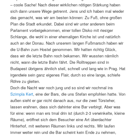
– coole Sache! Nach dieser wirklichen nötigen Stärkung haben
sich dann unsere Wege getrennt. Jens und ich haben mal wieder
das gemacht, was wir am besten können: Zu Fuß, ohne großen
Plan die Stadt erkundet. Dabei sind wir unter anderem beim
Parlament vorbeigekommen, einer tollen Disko mit riesiger
Schlange, die wohl in einer ehemaligen Kirche ist und natürlich
auch an der Donau. Nach unserem langen Fußmarsch haben wir
die U-Bahn zum Hostel genommen. Wir hatten richtig Glück,
dass wir die letzte Bahn noch bekamen. Wir wussten nämlich
nicht, wann die letzte Bahn fährt. Die Rolltreppen sind in
Budapest übrigens ähnlich steil, schnell und lang wie in Prag. Hat
irgendwie sein ganz eigenes Flair, durch so eine lange, schiefe
Röhre zu gleiten.
Doch die Nacht war noch jung und so sind wir nochmal ins
Szimpla Kert
, eine der Bars, die uns Stefan empfohlen hatte. Von
außen sieht er gar nicht danach aus, nur die zwei Türsteher,
lassen erahnen, dass sich dahinter eine Bar verbirgt. Aber was
für eine: wenn man ers tmal drin ist (durch 2-3 verwinkelte, kleine
Räume), eröffnet sich dem Besucher eine Art überdachter
Hinterhof, mit weiteren Räumen links und rechts. Wir laufen
immer weiter rein und die Bar scheint kein Ende zu nehmen,