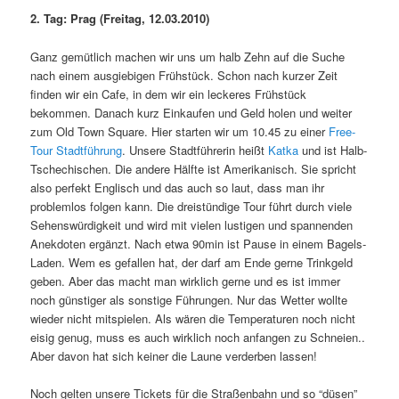
2. Tag: Prag (Freitag, 12.03.2010)
Ganz gemütlich machen wir uns um halb Zehn auf die Suche
nach einem ausgiebigen Frühstück. Schon nach kurzer Zeit
finden wir ein Cafe, in dem wir ein leckeres Frühstück
bekommen. Danach kurz Einkaufen und Geld holen und weiter
zum Old Town Square. Hier starten wir um 10.45 zu einer
Free-
Tour Stadtführung
. Unsere Stadtführerin heißt
Katka
und ist Halb-
Tschechischen. Die andere Hälfte ist Amerikanisch. Sie spricht
also perfekt Englisch und das auch so laut, dass man ihr
problemlos folgen kann. Die dreistündige Tour führt durch viele
Sehenswürdigkeit und wird mit vielen lustigen und spannenden
Anekdoten ergänzt. Nach etwa 90min ist Pause in einem Bagels-
Laden. Wem es gefallen hat, der darf am Ende gerne Trinkgeld
geben. Aber das macht man wirklich gerne und es ist immer
noch günstiger als sonstige Führungen. Nur das Wetter wollte
wieder nicht mitspielen. Als wären die Temperaturen noch nicht
eisig genug, muss es auch wirklich noch anfangen zu Schneien..
Aber davon hat sich keiner die Laune verderben lassen!
Noch gelten unsere Tickets für die Straßenbahn und so “düsen”