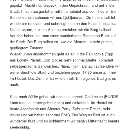
geputzt. Macht nix, Gepäck in den Gepäckraum und auf in die
Stadt. Frisch ausgestattet mit Infomaterial aus dem Hostel. Bei
Sonnenschein schauen wir uns Ljubljana an. Die Innenstadt ist
wunderbar renoviert und schmiegt sich an den Fluss Ljubljanica.
Nach kurzem, steilem Anstieg erreichen wir die Burg Laibach.
Vor dort haben hat man einen wunderbaren Panorama Blick auf
die Stadt. Die Burg selbst ist, wie die Altstadt, in sehr gutem,
gepflegtem Zustand.
Wieder unten angekommen geht es an in die Paninorika (Tipp
aus Lonely Planet). Dort gibt es sehr schmackhafte, komplett
selbstgemachte Sandwiches. Njam, njam. Danach schlendern wir
weiter durch die Stadt und beziehen gegen 17.30 unser Zimmer
im Hostel. Das Zimmer ist wirklich toll. Ein eigenes Bad gibt es
auch.
Kurz nach 20Uhr gehen wir nochmal schnell Geld holen (EUROS
kann man ja immer gebrauchen) und einkaufen. Im Hostel ist
heute Jägerbomb und Shooter Party. Sehr gute Preise, sehr
lecker und wir haben sehr viel Spaß. Der Weg ist Bett ist auch
wunderbar kurz und so schlummern wir gegen Mitternacht bereits
seelenruhig.