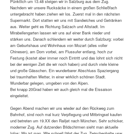
Pünktlich um 13.48 steigen wir in Salzburg aus dem Zug.
Nachdem wir unsere Rucksäcke in einem großen Schließfach
untergebracht haben ziehen wir los. Zuerst mal in den nächsten
Supermarkt. Dort statten wir uns mit Sandwiches und Getränken
aus. Weiter geht es Richtung Salzach und Altstadt. Im
Mirabellengarten lassen wir uns auf einer Bank nieder und
stärken uns. Danach schlendern wir weiter durch Salzburg: vorbei
am Geburtshaus und Wohnhaus von Mozart (alles voller
Chinesen), am Dom vorbei, am Flussufer entlang, hoch zur
Festung (kostet aber immer noch Eintritt und das lohnt sich nicht
bei der wenigen Zeit die wir noch haben) und durch viele kleine
und große Gässchen. Ein wunderbarer Abschluss Spaziergang
bei traumhaften Wetter, in einer wirklich schönen Stadt.
Wunderbar gelegen, umgeben von den Alpen.
Bei knapp 20Grad haben wir auch gleich mal die Eissaison
eingeleitet.
Gegen Abend machen wir uns wieder auf den Rückweg zum
Bahnhof, sind noch mal kurz Verpflegung und Mitbringsel kaufen
und betreten um 19.XX den Railjet nach München. Sehr schicker,
moderner Zug. Auf dutzenden Bildschirmen sieht man aktuelle
Infos: Wo ist man, Wie schnell fährt der Zug, Zwischenhalte usw.