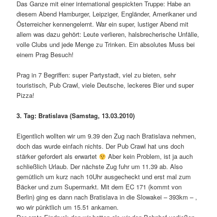
Das Ganze mit einer international gespickten Truppe: Habe an
diesem Abend Hamburger, Leipziger, Engländer, Amerikaner und
Österreicher kennengelernt. War ein super, lustiger Abend mit
allem was dazu gehört: Leute verlieren, halsbrecherische Unfälle,
volle Clubs und jede Menge zu Trinken. Ein absolutes Muss bei
einem Prag Besuch!
Prag in 7 Begriffen: super Partystadt, viel zu bieten, sehr
touristisch, Pub Crawl, viele Deutsche, leckeres Bier und super
Pizza!
3. Tag: Bratislava (Samstag, 13.03.2010)
Eigentlich wollten wir um 9.39 den Zug nach Bratislava nehmen,
doch das wurde einfach nichts. Der Pub Crawl hat uns doch
stärker gefordert als erwartet
Aber kein Problem, ist ja auch
schließlich Urlaub. Der nächste Zug fuhr um 11.39 ab. Also
gemütlich um kurz nach 10Uhr ausgecheckt und erst mal zum
Bäcker und zum Supermarkt. Mit dem EC 171 (kommt von
Berlin) ging es dann nach Bratislava in die Slowakei – 393km – ,
wo wir pünktlich um 15.51 ankamen.