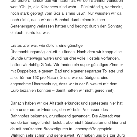
Der erste Eindruck den wir hatten als wir den Bahnhof verließen
war: “Oh, je, alle Klischees sind wahr – Rückständig, verdreckt,
noch stark geprägt vom Sozialismus usw.”. Nur wussten wir da
noch nicht, dass wir den Bahnhof durch einen kleinen
Seiteneingang verlassen hatten und bedingt durch den Sonntag
einfach nichts los war.
Erstes Ziel war, wie üblich, eine günstige
Übernachtungsmöglichkeit zu finden. Nach dem wir knapp eine
Stunde unterwegs waren und nur drei volle Hostels vorfanden,
hatten wir richtig Glück. Wir fanden ein super günstiges Zimmer
mit Doppelbett, eigenem Bad und eigener separater Toilette und
alles für nur 15€ pro Nase (für uns war es übrigens eine
angenehme Überraschung, dass wir in der Slowakei mit dem
Euro bezahlen konnten – damit hatten wir nicht gerechnet).
Danach haben wir die Altstadt erkundet und spätestens hier hat
sich unser erster Eindruck, den wir beim Verlassen des
Bahnhofes bekamen, grundlegend gewandelt. Die Altstadt war
wunderbar hergerichtet, belebt, aber nicht überlaufen und hier und
da mit amüsanten Bronzefiguren in Lebensgröße gespickt.
Wirklich sehr schön und sehenswert. Wir haben uns bis zur Burg