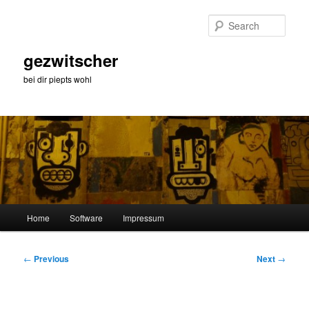
Skip
to
Sear
primary
content
gezwitscher
bei dir piepts wohl
Main
Home
Software
Impressum
menu
Post
←
Previous
Next
→
navigation