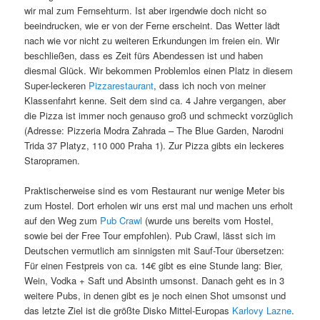
wir mal zum Fernsehturm. Ist aber irgendwie doch nicht so
beeindrucken, wie er von der Ferne erscheint. Das Wetter lädt
nach wie vor nicht zu weiteren Erkundungen im freien ein. Wir
beschließen, dass es Zeit fürs Abendessen ist und haben
diesmal Glück. Wir bekommen Problemlos einen Platz in diesem
Super-leckeren
Pizzarestaurant
, dass ich noch von meiner
Klassenfahrt kenne. Seit dem sind ca. 4 Jahre vergangen, aber
die Pizza ist immer noch genauso groß und schmeckt vorzüglich
(Adresse: Pizzeria Modra Zahrada – The Blue Garden, Narodni
Trida 37 Platyz, 110 000 Praha 1). Zur Pizza gibts ein leckeres
Staropramen.
Praktischerweise sind es vom Restaurant nur wenige Meter bis
zum Hostel. Dort erholen wir uns erst mal und machen uns erholt
auf den Weg zum
Pub Crawl
(wurde uns bereits vom Hostel,
sowie bei der Free Tour empfohlen). Pub Crawl, lässt sich im
Deutschen vermutlich am sinnigsten mit Sauf-Tour übersetzen:
Für einen Festpreis von ca. 14€ gibt es eine Stunde lang: Bier,
Wein, Vodka + Saft und Absinth umsonst. Danach geht es in 3
weitere Pubs, in denen gibt es je noch einen Shot umsonst und
das letzte Ziel ist die größte Disko Mittel-Europas
Karlovy Lazne
.