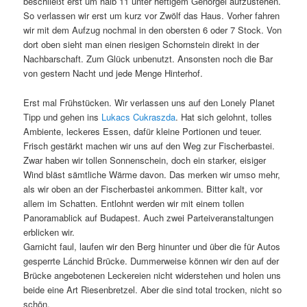
beschließt erst um halb 11 unter heftigem Genörgel aufzustehen.
So verlassen wir erst um kurz vor Zwölf das Haus. Vorher fahren
wir mit dem Aufzug nochmal in den obersten 6 oder 7 Stock. Von
dort oben sieht man einen riesigen Schornstein direkt in der
Nachbarschaft. Zum Glück unbenutzt. Ansonsten noch die Bar
von gestern Nacht und jede Menge Hinterhof.
Erst mal Frühstücken. Wir verlassen uns auf den Lonely Planet
Tipp und gehen ins
Lukacs Cukraszda
. Hat sich gelohnt, tolles
Ambiente, leckeres Essen, dafür kleine Portionen und teuer.
Frisch gestärkt machen wir uns auf den Weg zur Fischerbastei.
Zwar haben wir tollen Sonnenschein, doch ein starker, eisiger
Wind bläst sämtliche Wärme davon. Das merken wir umso mehr,
als wir oben an der Fischerbastei ankommen. Bitter kalt, vor
allem im Schatten. Entlohnt werden wir mit einem tollen
Panoramablick auf Budapest. Auch zwei Parteiveranstaltungen
erblicken wir.
Garnicht faul, laufen wir den Berg hinunter und über die für Autos
gesperrte Lánchid Brücke. Dummerweise können wir den auf der
Brücke angebotenen Leckereien nicht widerstehen und holen uns
beide eine Art Riesenbretzel. Aber die sind total trocken, nicht so
schön.