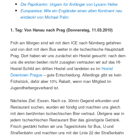
Die Paprikantin: Ungarn für Anfänger
von Lysann Heller
Europareise: Wie ein Engländer einen alten Kontinent neu
entdeckt
von Michael Palin
1. Tag: Von Hanau nach Prag (Donnerstag, 11.03.2010)
Früh am Morgen sind wir mit dem ICE nach Nürnberg gefahren
und von dort mit dem Bus weiter in die tschechische Hauptstadt
Prag. Dort haben wir uns zunächst ein Hostel gesucht: nach dem
uns die ersten beiden nicht zusagten vertrauten wir auf das HI-
Hostel-Schild am dritten Hostel und landeten so im
Hostel
Downtown Prague
– gute Entscheidung. Allerdings gibt es kein
Frühstück, dafür aber 10% Rabatt, wenn man Mitglied im
Jugendherbergsverband ist.
Nächstes Ziel: Essen. Nach ca. 30min Gegend erkunden und
Restaurant suchen, wurden wir fündig und machten uns gleich
mit dem berühmten tschechischen Bier vertraut. Übrigens war in
jedem tschechischen Restaurant Bier das günstigste Getränk.
Frisch gestärkt holten wir uns Tagestickets für Bus, U-und
Straßenbahn und machten uns mit der Linie 22 der Straßenbahn