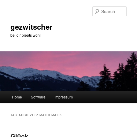
Skip
Skip
to
to
Sear
primary
secondary
content
content
gezwitscher
bei dir piepts wohl
Main
Home
Software
Impressum
menu
TAG ARCHIVES:
MATHEMATIK
Glück