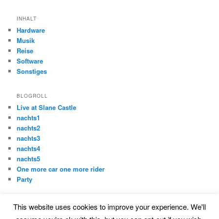
INHALT
Hardware
Musik
Reise
Software
Sonstiges
BLOGROLL
Live at Slane Castle
nachts1
nachts2
nachts3
nachts4
nachts5
One more car one more rider
Party
This website uses cookies to improve your experience. We'll
Proudly powered by WordPress