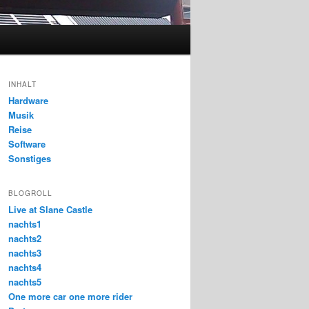
INHALT
Hardware
Musik
Reise
Software
Sonstiges
BLOGROLL
Live at Slane Castle
nachts1
nachts2
nachts3
nachts4
nachts5
One more car one more rider