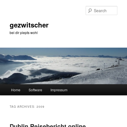
Skip
Skip
to
to
Sear
primary
secondary
content
content
gezwitscher
bei dir piepts wohl
Main
Home
Software
Impressum
menu
TAG ARCHIVES:
2009
Dublin Reisebericht online