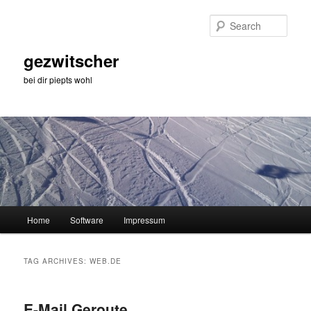
Skip
Skip
to
to
Sear
primary
secondary
content
content
gezwitscher
bei dir piepts wohl
Main
Home
Software
Impressum
menu
TAG ARCHIVES:
WEB.DE
E-Mail Geroute