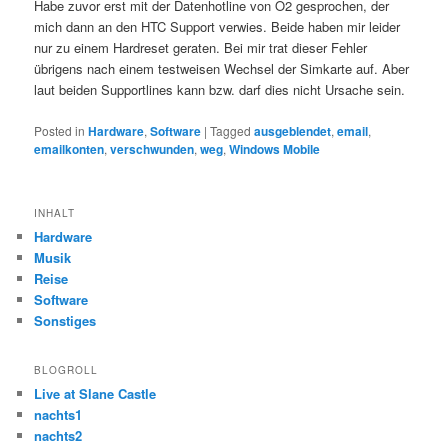
Habe zuvor erst mit der Datenhotline von O2 gesprochen, der
mich dann an den HTC Support verwies. Beide haben mir leider
nur zu einem Hardreset geraten. Bei mir trat dieser Fehler
übrigens nach einem testweisen Wechsel der Simkarte auf. Aber
laut beiden Supportlines kann bzw. darf dies nicht Ursache sein.
Posted in
Hardware
,
Software
|
Tagged
ausgeblendet
,
email
,
emailkonten
,
verschwunden
,
weg
,
Windows Mobile
INHALT
Hardware
Musik
Reise
Software
Sonstiges
BLOGROLL
Live at Slane Castle
nachts1
nachts2