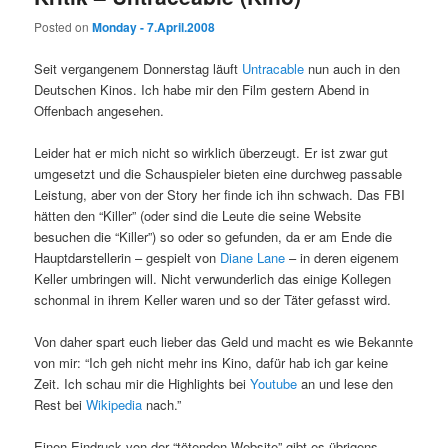
Posted on
Monday - 7.April.2008
Seit vergangenem Donnerstag läuft
Untracable
nun auch in den
Deutschen Kinos. Ich habe mir den Film gestern Abend in
Offenbach angesehen.
Leider hat er mich nicht so wirklich überzeugt. Er ist zwar gut
umgesetzt und die Schauspieler bieten eine durchweg passable
Leistung, aber von der Story her finde ich ihn schwach. Das FBI
hätten den “Killer” (oder sind die Leute die seine Website
besuchen die “Killer”) so oder so gefunden, da er am Ende die
Hauptdarstellerin – gespielt von
Diane Lane
– in deren eigenem
Keller umbringen will. Nicht verwunderlich das einige Kollegen
schonmal in ihrem Keller waren und so der Täter gefasst wird.
Von daher spart euch lieber das Geld und macht es wie Bekannte
von mir: “Ich geh nicht mehr ins Kino, dafür hab ich gar keine
Zeit. Ich schau mir die Highlights bei
Youtube
an und lese den
Rest bei
Wikipedia
nach.”
Einen Eindruck von der “tötenden Website” gibt es übrigens