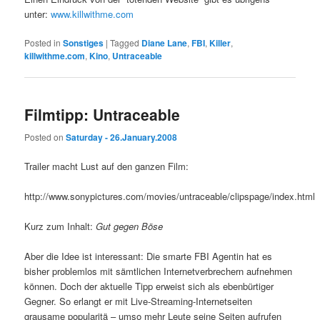
unter:
www.killwithme.com
Posted in
Sonstiges
|
Tagged
Diane Lane
,
FBI
,
Killer
,
killwithme.com
,
Kino
,
Untraceable
Filmtipp: Untraceable
Posted on
Saturday - 26.January.2008
Trailer macht Lust auf den ganzen Film:
http://www.sonypictures.com/movies/untraceable/clipspage/index.html
Kurz zum Inhalt:
Gut gegen Böse
Aber die Idee ist interessant: Die smarte FBI Agentin hat es
bisher problemlos mit sämtlichen Internetverbrechern aufnehmen
können. Doch der aktuelle Tipp erweist sich als ebenbürtiger
Gegner. So erlangt er mit Live-Streaming-Internetseiten
grausame popularitä – umso mehr Leute seine Seiten aufrufen