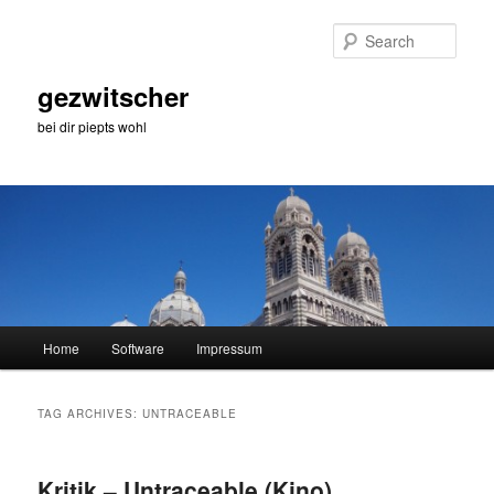
Skip
Skip
to
to
Sear
primary
secondary
content
content
gezwitscher
bei dir piepts wohl
Main
Home
Software
Impressum
menu
TAG ARCHIVES:
UNTRACEABLE
Kritik – Untraceable (Kino)