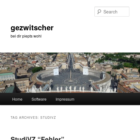
Skip
Skip
to
to
Sear
primary
secondary
content
content
gezwitscher
bei dir piepts wohl
Main
Home
Software
Impressum
menu
TAG ARCHIVES:
STUDIVZ
StudiVZ “Fehler”