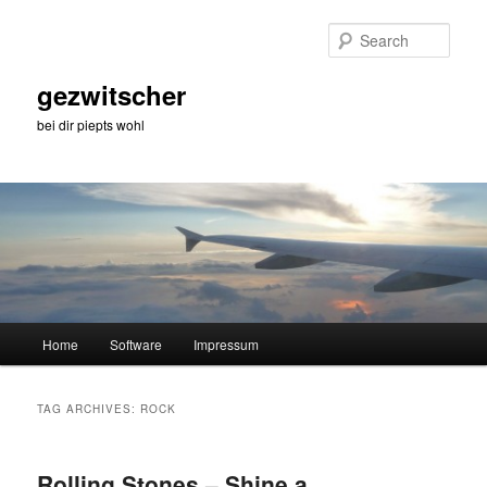
Skip
Skip
to
to
Sear
primary
secondary
content
content
gezwitscher
bei dir piepts wohl
Main
Home
Software
Impressum
menu
TAG ARCHIVES:
ROCK
Rolling Stones – Shine a