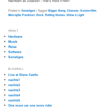
Nachbarn es zulassen – that’s Rock’n’Roll!!
Posted in
Sonstiges
|
Tagged
Bigger Bang
,
Cinestar
,
Konzertfilm
,
Metroplis Frankfurt
,
Rock
,
Rolling Stones
,
Shine a Light
INHALT
Hardware
Musik
Reise
Software
Sonstiges
BLOGROLL
Live at Slane Castle
nachts1
nachts2
nachts3
nachts4
nachts5
One more car one more rider