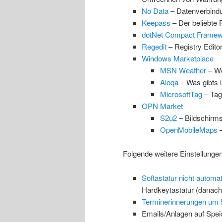
No Data
– Datenverbindu
Keepass
– Der beliebte
dotNet Compact Framew
Regedit
– Registry Edito
Windows Marketplace
MSN Weather
– We
Aloqa
– Was gibts 
MicrosoftTag
– Tag
OPN Market
S2u2
– Bildschirms
OpenMobileMaps
–
Folgende weitere Einstellung
Softastatur nicht automa
Hardkeytastatur (danach
Terminerinnerungen um 5
Emails/Anlagen auf Spei