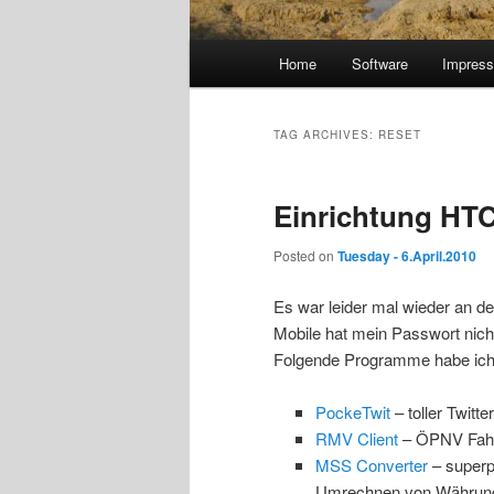
Main
Home
Software
Impres
menu
TAG ARCHIVES:
RESET
Einrichtung HTC
Posted on
Tuesday - 6.April.2010
Es war leider mal wieder an d
Mobile hat mein Passwort nicht
Folgende Programme habe ich in
PockeTwit
– toller Twitter
RMV Client
– ÖPNV Fahr
MSS Converter
– superp
Umrechnen von Währun