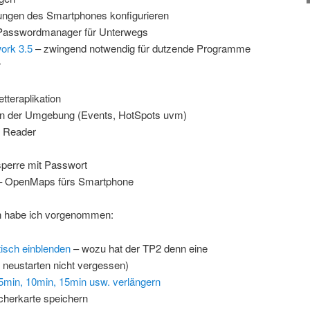
ngen des Smartphones konfigurieren
 Passwordmanager für Unterwegs
ork 3.5
– zwingend notwendig für dutzende Programme
r
tteraplikation
in der Umgebung (Events, HotSpots uvm)
 Reader
perre mit Passwort
 OpenMaps fürs Smartphone
en habe ich vorgenommen:
tisch einblenden
– wozu hat der TP2 denn eine
 neustarten nicht vergessen)
min, 10min, 15min usw. verlängern
cherkarte speichern