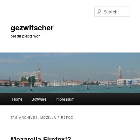
Skip
Skip
to
to
Sear
primary
secondary
content
content
gezwitscher
bei dir piepts wohl
Main
Home
Software
Impressum
menu
TAG ARCHIVES:
MOZILLA FIREFOX
Mozarella Firefox!?