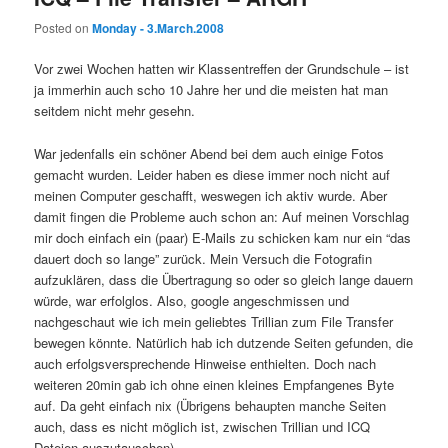
Posted on
Monday - 3.March.2008
Vor zwei Wochen hatten wir Klassentreffen der Grundschule – ist
ja immerhin auch scho 10 Jahre her und die meisten hat man
seitdem nicht mehr gesehn.
War jedenfalls ein schöner Abend bei dem auch einige Fotos
gemacht wurden. Leider haben es diese immer noch nicht auf
meinen Computer geschafft, weswegen ich aktiv wurde. Aber
damit fingen die Probleme auch schon an: Auf meinen Vorschlag
mir doch einfach ein (paar) E-Mails zu schicken kam nur ein “das
dauert doch so lange” zurück. Mein Versuch die Fotografin
aufzuklären, dass die Übertragung so oder so gleich lange dauern
würde, war erfolglos. Also, google angeschmissen und
nachgeschaut wie ich mein geliebtes Trillian zum File Transfer
bewegen könnte. Natürlich hab ich dutzende Seiten gefunden, die
auch erfolgsversprechende Hinweise enthielten. Doch nach
weiteren 20min gab ich ohne einen kleines Empfangenes Byte
auf. Da geht einfach nix (Übrigens behaupten manche Seiten
auch, dass es nicht möglich ist, zwischen Trillian und ICQ
Dateien auszutauschen).