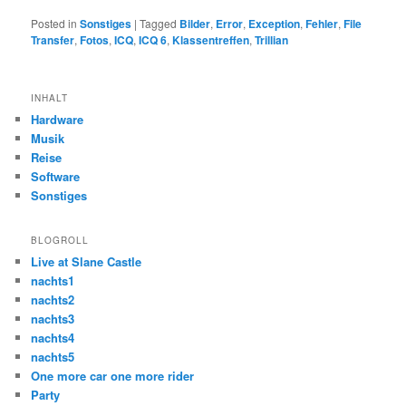
Posted in
Sonstiges
|
Tagged
Bilder
,
Error
,
Exception
,
Fehler
,
File
Transfer
,
Fotos
,
ICQ
,
ICQ 6
,
Klassentreffen
,
Trillian
INHALT
Hardware
Musik
Reise
Software
Sonstiges
BLOGROLL
Live at Slane Castle
nachts1
nachts2
nachts3
nachts4
nachts5
One more car one more rider
Party