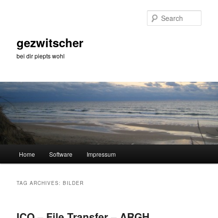
Skip
Skip
to
to
Sear
primary
secondary
content
content
gezwitscher
bei dir piepts wohl
Main
Home
Software
Impressum
menu
TAG ARCHIVES:
BILDER
ICQ – File Transfer – ARGH