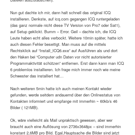
Nun gut dachte ich mir, dann halt schnell das original ICQ
installieren. Denkste, auf icq.com gegangen ICQ runtergeladen
(das ganz normale nicht diese TV Version von Pro7 oder Sat1),
auf Setup geklickt. Bumm – Error. Geil – dachte ich, die ICQ
Leute haben echt alles verbockt. Weitere 10min später, hatte ich
auch diesen Fehler beseitigt. Man muss auf die mittels
Rechtsklick auf “Install_ICQ6.exe” auf Ausführen als und dort
den Haken bei “Computer udn Daten vor nicht autorisierter
Programmaktivität schützen” entfernen. Erst dann kann man ICQ
6 problemlos installieren. Ich frage mich immer noch wie meine
Schwester das installiert hat…
Nach weiteren 5min hatte ich auch meinen Kontakt wieder
gefunden, werde seitdem andauernd über den Onlinestatus von
Kontakten informiert und empfange mit immerhin ~ 60kb/s 46
Bilder ( 121MB).
Ok, wäre vielleicht als Mail unpraktisch gewesen, aber wer
braucht auch eine Auflösung von 2736x3648px – sind immerhin
konstant 2,6MB pro Bild. Egal,Hauptsache die Bilder sind jetzt