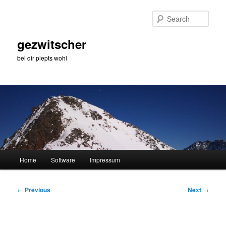
Skip
to
Sear
primary
content
gezwitscher
bei dir piepts wohl
Main
Home
Software
Impressum
menu
Post
←
Previous
Next
→
navigation