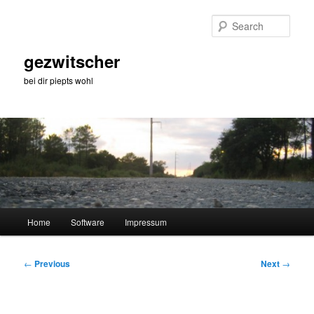
Skip
to
Sear
primary
content
gezwitscher
bei dir piepts wohl
Main
Home
Software
Impressum
menu
Post
←
Previous
Next
→
navigation