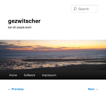
Skip
to
Sear
primary
content
gezwitscher
bei dir piepts wohl
Main
Home
Software
Impressum
menu
Post
←
Previous
Next
→
navigation