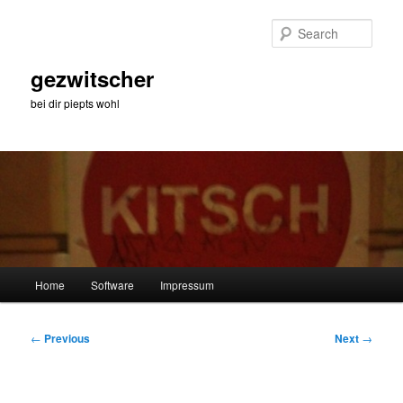
Skip
to
Sear
primary
content
gezwitscher
bei dir piepts wohl
Main
Home
Software
Impressum
menu
Post
←
Previous
Next
→
navigation