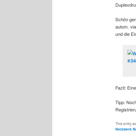
Duplexdruc
Schön gema
autom. vi
und die Ei
Fazit: Ein
Tipp: Noc
Registrier
This entry w
Netzwerk N