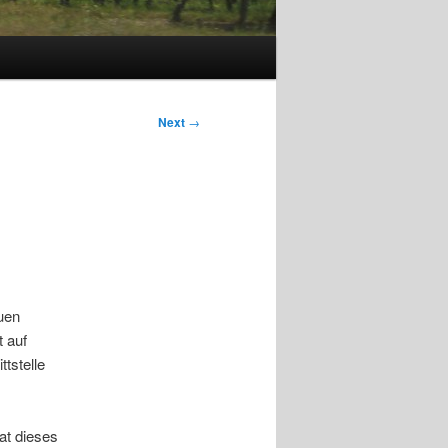
Next
→
uen
 auf
tstelle
at dieses