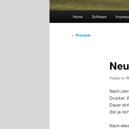
Main
Home
Software
Impres
menu
Post
←
Previous
navigation
Neu
Posted on
T
Nach ziem
Drucker. W
Dauer einf
(bin ja nic
Nach etwa