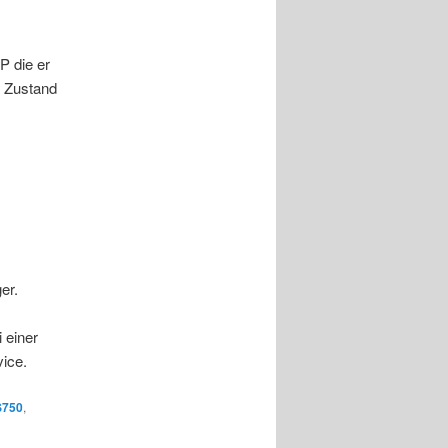
P die er
n Zustand
er.
 einer
vice.
S750
,