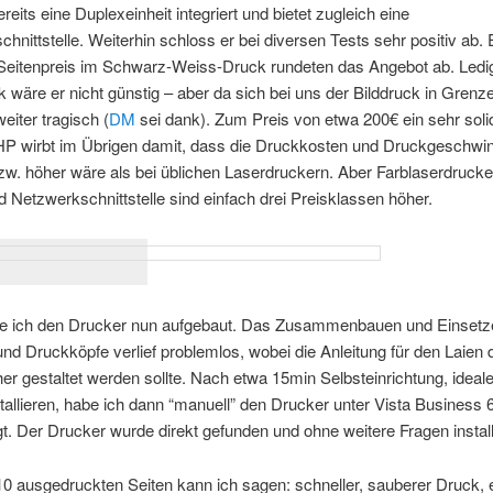
reits eine Duplexeinheit integriert und bietet zugleich eine
hnittstelle. Weiterhin schloss er bei diversen Tests sehr positiv ab. 
 Seitenpreis im Schwarz-Weiss-Druck rundeten das Angebot ab. Ledig
k wäre er nicht günstig – aber da sich bei uns der Bilddruck in Grenzen
eiter tragisch (
DM
sei dank). Zum Preis von etwa 200€ ein sehr soli
HP wirbt im Übrigen damit, dass die Druckkosten und Druckgeschwin
zw. höher wäre als bei üblichen Laserdruckern. Aber Farblaserdrucke
 Netzwerkschnittstelle sind einfach drei Preisklassen höher.
e ich den Drucker nun aufgebaut. Das Zusammenbauen und Einsetz
nd Druckköpfe verlief problemlos, wobei die Anleitung für den Laien
her gestaltet werden sollte. Nach etwa 15min Selbsteinrichtung, ideal
stallieren, habe ich dann “manuell” den Drucker unter Vista Business 
t. Der Drucker wurde direkt gefunden und ohne weitere Fragen installi
0 ausgedruckten Seiten kann ich sagen: schneller, sauberer Druck, 