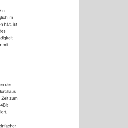
Ein
lich im
 hält, ist
des
digkeit
r mit
en der
 durchaus
e Zeit zum
64Bit
ert.
einfacher