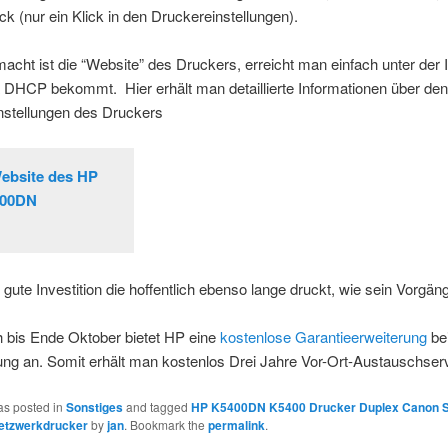
k (nur ein Klick in den Druckereinstellungen).
cht ist die “Website” des Druckers, erreicht man einfach unter der I
a DHCP bekommt. Hier erhält man detaillierte Informationen über de
nstellungen des Druckers
e gute Investition die hoffentlich ebenso lange druckt, wie sein Vorgäng
h bis Ende Oktober bietet HP eine
kostenlose Garantieerweiterung
bei
ung an. Somit erhält man kostenlos Drei Jahre Vor-Ort-Austauschser
as posted in
Sonstiges
and tagged
HP K5400DN K5400 Drucker Duplex Canon 
etzwerkdrucker
by
jan
. Bookmark the
permalink
.