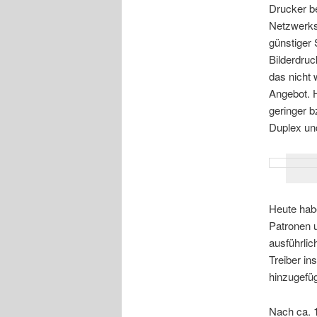
Drucker be
Netzwerksc
günstiger
Bilderdruc
das nicht w
Angebot. 
geringer b
Duplex und
Heute hab
Patronen u
ausführlic
Treiber in
hinzugefüg
Nach ca. 1