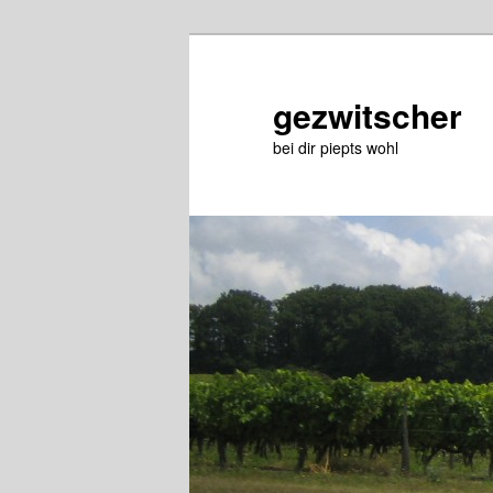
Skip
to
primary
gezwitscher
content
bei dir piepts wohl